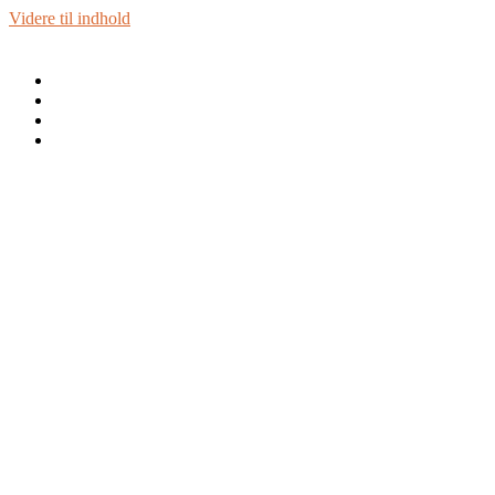
Videre til indhold
Personbil B
Trailer BE
Førstehjælp
Info