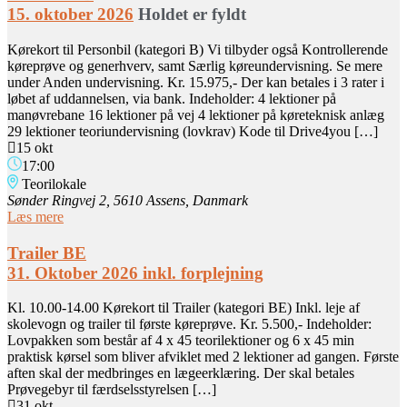
15. oktober 2026
Holdet er fyldt
Kørekort til Personbil (kategori B) Vi tilbyder også Kontrollerende
køreprøve og generhverv, samt Særlig køreundervisning. Se mere
under Anden undervisning. Kr. 15.975,- Der kan betales i 3 rater i
løbet af uddannelsen, via bank. Indeholder: 4 lektioner på
manøvrebane 16 lektioner på vej 4 lektioner på køreteknisk anlæg
29 lektioner teoriundervisning (lovkrav) Kode til Drive4you […]
15 okt
17:00
Teorilokale
Sønder Ringvej 2, 5610 Assens, Danmark
Læs mere
Trailer BE
31. Oktober 2026 inkl. forplejning
Kl. 10.00-14.00 Kørekort til Trailer (kategori BE) Inkl. leje af
skolevogn og trailer til første køreprøve. Kr. 5.500,- Indeholder:
Lovpakken som består af 4 x 45 teorilektioner og 6 x 45 min
praktisk kørsel som bliver afviklet med 2 lektioner ad gangen. Første
aften skal der medbringes en lægeerklæring. Der skal betales
Prøvegebyr til færdselsstyrelsen […]
31 okt