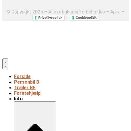
© Copyright 2025 – Alle retigheder forbeholdes – Apira –
–
Privatlivspolitik
Cookiepolitik
Forside
Personbil B
Trailer BE
Førstehjælp
Info