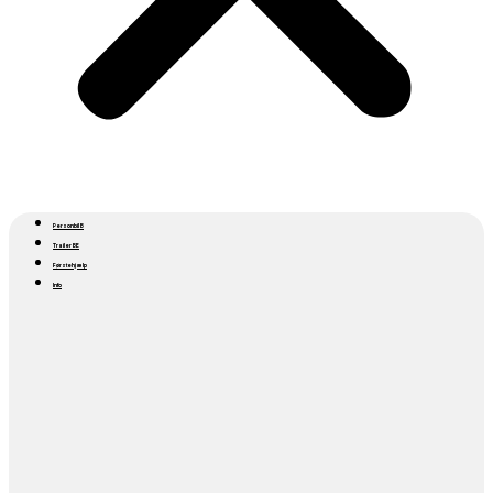
Personbil B
Trailer BE
Førstehjælp
Info