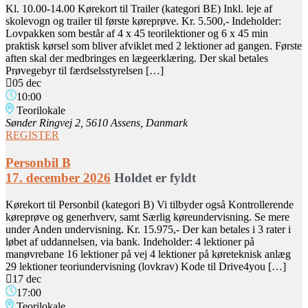
Kl. 10.00-14.00 Kørekort til Trailer (kategori BE) Inkl. leje af
skolevogn og trailer til første køreprøve. Kr. 5.500,- Indeholder:
Lovpakken som består af 4 x 45 teorilektioner og 6 x 45 min
praktisk kørsel som bliver afviklet med 2 lektioner ad gangen. Første
aften skal der medbringes en lægeerklæring. Der skal betales
Prøvegebyr til færdselsstyrelsen […]
05 dec
10:00
Teorilokale
Sønder Ringvej 2, 5610 Assens, Danmark
REGISTER
Personbil B
17. december 2026
Holdet er fyldt
Kørekort til Personbil (kategori B) Vi tilbyder også Kontrollerende
køreprøve og generhverv, samt Særlig køreundervisning. Se mere
under Anden undervisning. Kr. 15.975,- Der kan betales i 3 rater i
løbet af uddannelsen, via bank. Indeholder: 4 lektioner på
manøvrebane 16 lektioner på vej 4 lektioner på køreteknisk anlæg
29 lektioner teoriundervisning (lovkrav) Kode til Drive4you […]
17 dec
17:00
Teorilokale