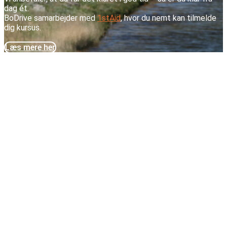
dag ét.
BoDrive samarbejder med
1stAid
, hvor du nemt kan tilmelde
dig kursus.
Læs mere her
Søndre Ringvej 2A
5610 Assens
Tlf.:
21 30 80 27
E-mail:
info@bodrive.dk
Genveje
Personbil B
Trailer BE
Førstehjælp
Anden undervisning