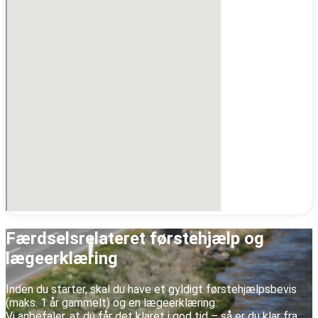
Færdselsrelateret førstehjælp og
lægeerklæring
Inden du starter, skal du have et gyldigt førstehjælpsbevis
(maks. 1 år gammelt) og en lægeerklæring.
Vi anbefaler, at du får det klaret i god tid – så er du klar fra