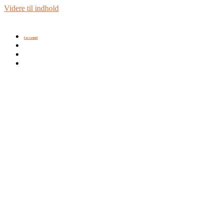
Videre til indhold
Personbil B
Trailer BE
Førstehjælp
Info