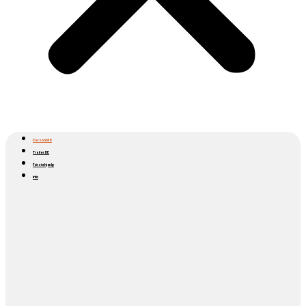
Personbil B
Trailer BE
Førstehjælp
Info