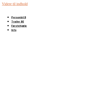
Videre til indhold
Personbil B
Trailer BE
Førstehjælp
Info