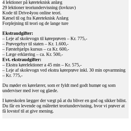
4 lektioner på køreteknisk anlæg
29 lektioner teoriundervisning (lovkrav)
Kode til Drive4you online teori.
Kørsel til og fra Køreteknisk Anlæg
Forplejning til teori og de lange ture
Ekstraudgifter:
– Leje af skolevogn til køreprøven – Kr. 775,-
– Prøvegebyr til staten – Kr. 1.600,-
– Førstehjælps kursus – ca Kr. 600,-
– Læge erklæring – ca. Kr. 500,-
Evt. ekstraudgifter:
– Ekstra kørelektioner a 45 min – Kr. 575,-
– Leje af skolevogn ved ekstra køreprøve inkl. 30 min opvarmning
– Kr. 775,-
Du møder en kørelærer, som er fyldt med godt humør og som
underviser med iver og glæde.
I køreskolen lægger der vægt på at du bliver en god og sikker bilist.
Du får en levende og målrettet teoriundervisning, hvor vi prøver at
få lovstof til at give mening.