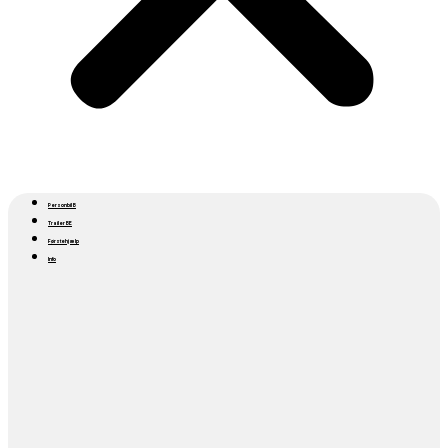
Personbil B
Trailer BE
Førstehjælp
Info