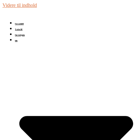
Videre til indhold
Personbil B
Trailer BE
Førstehjælp
Info