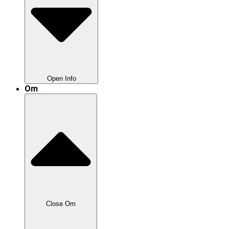
Open Info
Om
Nyttig Info
Anden Undervisning
Inden Køreprøven
Close Om