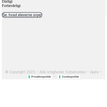
Dårligt
Forfærdeligt
Se, hvad eleverne siger
© Copyright 2025 – Alle retigheder forbeholdes – Apira –
–
Privatlivspolitik
Cookiepolitik