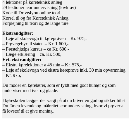
4 lektioner på køreteknisk anlæg
29 lektioner teoriundervisning (lovkrav)
Kode til Drive4you online teori.
Kørsel til og fra Køreteknisk Anlæg
Forplejning til teori og de lange ture
Ekstraudgifter:
– Leje af skolevogn til køreprøven – Kr. 975,-
– Prøvegebyr til staten – Kr. 1.600,-
– Førstehjælps kursus – ca Kr. 600,-
– Læge erklæring – ca. Kr. 500,-
Evt. ekstraudgifter:
– Ekstra kørelektioner a 45 min – Kr. 575,-
– Leje af skolevogn ved ekstra køreprøve inkl. 30 min opvarmning
– Kr. 975,-
Du møder en kørelærer, som er fyldt med godt humør og som
underviser med iver og glæde.
I køreskolen lægger der vægt på at du bliver en god og sikker bilist.
Du får en levende og målrettet teoriundervisning, hvor vi prøver at
få lovstof til at give mening.