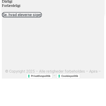
Dårligt
Forfærdeligt
Se, hvad eleverne siger
© Copyright 2025 – Alle retigheder forbeholdes – Apira –
–
Privatlivspolitik
Cookiepolitik