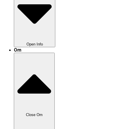
Open Info
Om
Nyttig Info
Anden Undervisning
Inden Køreprøven
Close Om