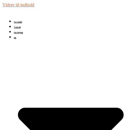
Videre til indhold
Personbil B
Trailer BE
Førstehjælp
Info