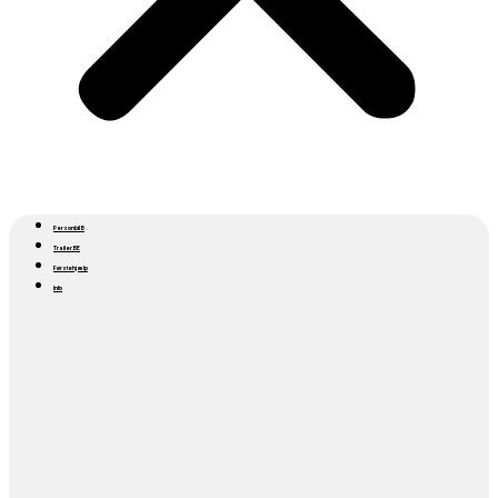
Personbil B
Trailer BE
Førstehjælp
Info