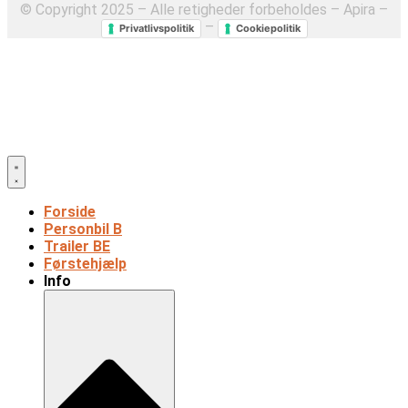
© Copyright 2025 – Alle retigheder forbeholdes – Apira –
–
Privatlivspolitik
Cookiepolitik
Forside
Personbil B
Trailer BE
Førstehjælp
Info