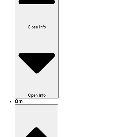
Close Info
Open Info
Om
Nyttig Info
Anden Undervisning
Inden Køreprøven