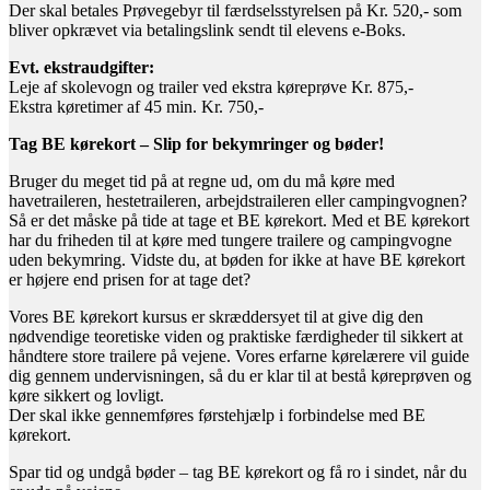
Der skal betales Prøvegebyr til færdselsstyrelsen på Kr. 520,- som
bliver opkrævet via betalingslink sendt til elevens e-Boks.
Evt. ekstraudgifter:
Leje af skolevogn og trailer ved ekstra køreprøve Kr. 875,-
Ekstra køretimer af 45 min. Kr. 750,-
Tag BE kørekort – Slip for bekymringer og bøder!
Bruger du meget tid på at regne ud, om du må køre med
havetraileren, hestetraileren, arbejdstraileren eller campingvognen?
Så er det måske på tide at tage et BE kørekort. Med et BE kørekort
har du friheden til at køre med tungere trailere og campingvogne
uden bekymring. Vidste du, at bøden for ikke at have BE kørekort
er højere end prisen for at tage det?
Vores BE kørekort kursus er skræddersyet til at give dig den
nødvendige teoretiske viden og praktiske færdigheder til sikkert at
håndtere store trailere på vejene. Vores erfarne kørelærere vil guide
dig gennem undervisningen, så du er klar til at bestå køreprøven og
køre sikkert og lovligt.
Der skal ikke gennemføres førstehjælp i forbindelse med BE
kørekort.
Spar tid og undgå bøder – tag BE kørekort og få ro i sindet, når du