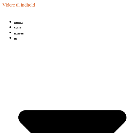
Videre til indhold
Personbil B
Trailer BE
Førstehjælp
Info