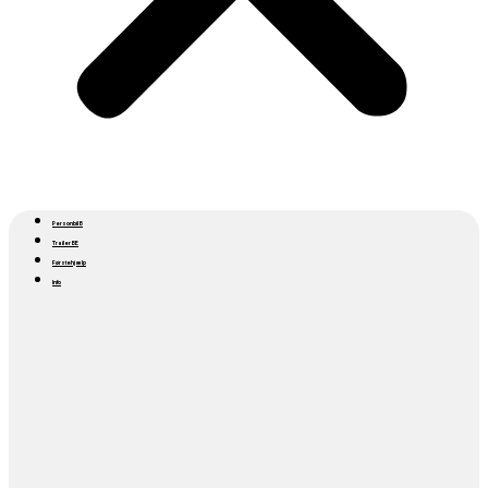
Personbil B
Trailer BE
Førstehjælp
Info